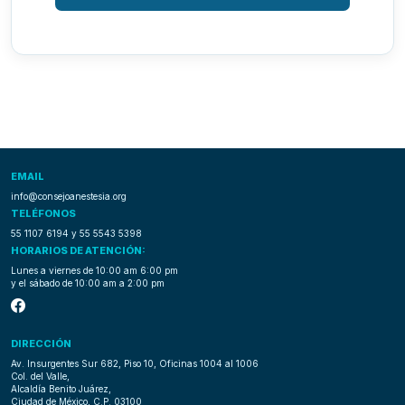
EMAIL
info@consejoanestesia.org
TELÉFONOS
55 1107 6194
y
55 5543 5398
HORARIOS DE ATENCIÓN:
Lunes a viernes de 10:00 am 6:00 pm
y el sábado de 10:00 am a 2:00 pm
DIRECCIÓN
Av. Insurgentes Sur 682, Piso 10, Oficinas 1004 al 1006
Col. del Valle,
Alcaldía Benito Juárez,
Ciudad de México, C.P. 03100