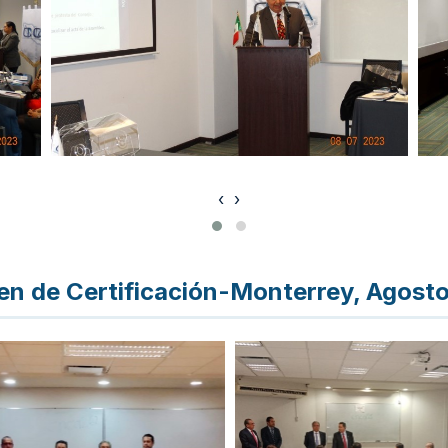
‹
›
n de Certificación-Monterrey, Agost