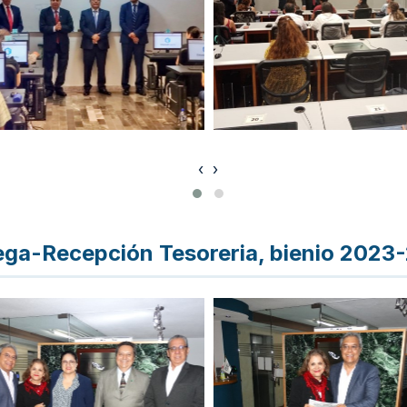
‹
›
ega-Recepción Tesoreria, bienio 2023