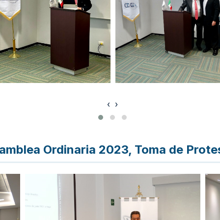
‹
›
amblea Ordinaria 2023, Toma de Prote